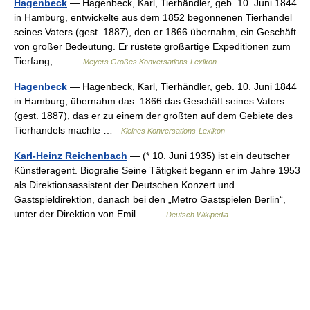
Hagenbeck
— Hagenbeck, Karl, Tierhändler, geb. 10. Juni 1844
in Hamburg, entwickelte aus dem 1852 begonnenen Tierhandel
seines Vaters (gest. 1887), den er 1866 übernahm, ein Geschäft
von großer Bedeutung. Er rüstete großartige Expeditionen zum
Tierfang,… …
Meyers Großes Konversations-Lexikon
Hagenbeck
— Hagenbeck, Karl, Tierhändler, geb. 10. Juni 1844
in Hamburg, übernahm das. 1866 das Geschäft seines Vaters
(gest. 1887), das er zu einem der größten auf dem Gebiete des
Tierhandels machte …
Kleines Konversations-Lexikon
Karl-Heinz Reichenbach
— (* 10. Juni 1935) ist ein deutscher
Künstleragent. Biografie Seine Tätigkeit begann er im Jahre 1953
als Direktionsassistent der Deutschen Konzert und
Gastspieldirektion, danach bei den „Metro Gastspielen Berlin“,
unter der Direktion von Emil… …
Deutsch Wikipedia